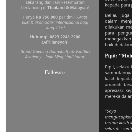
sekarang dan raih kesempatan
kepada para 
bertanding di
Thailand & Malaysia
!
Beliau juga
Hanya
Rp 750.000
per tim –
Gratis
dalam menja
tiket & akomodasi internasional bagi
dilakukan me
yang lolos!
para pengu
Hubungi: 0823 2241 2200
menegakkan n
(Afriliansyah)
baik di dala
Grand Opening Daarelhuffadz Football
Pipit: “Mo
Academy – Raih Mimpi Jadi Juara!
Pipit, selaku
Followers
sambutannya
kasih kepada
amanah besa
apresiasi k
mereka dalam
"Saya
mengucapka
terima kasih 
seluruh sant