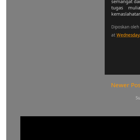
semangat dan
tugas muli
kemaslahata
Diposkan oleh
at
Wednesday,
Newer Pos
Su