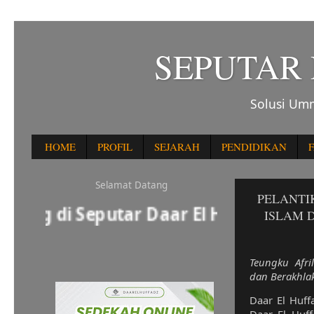
SEPUTAR
Solusi Umm
HOME
PROFIL
SEJARAH
PENDIDIKAN
F
Selamat Datang
PELANTI
g di Seputar Daar El Huffadz
ISLAM 
Teungku Afri
dan Berakhlak
Daar El Huffa