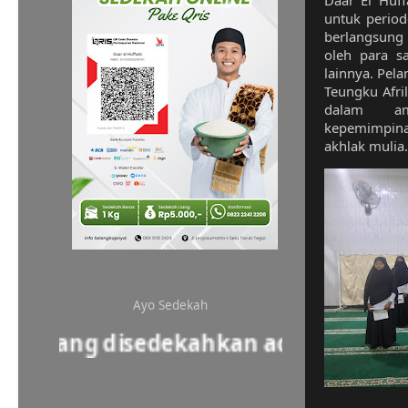
Daar El Huff
untuk perio
berlangsung d
oleh para s
lainnya. Pela
Teungku Afri
dalam am
kepemimpin
akhlak mulia.
Ayo Sedekah
 yang disedekahkan adalah investasi 