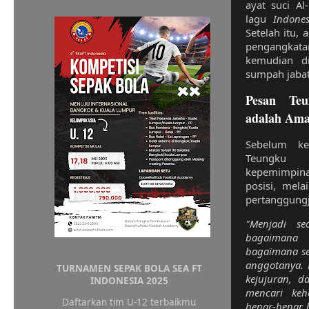
ayat suci Al
lagu
Indone
Setelah itu, 
pengangkat
kemudian di
sumpah jabat
Pesan Teu
adalah Am
Sebelum ke
Teungku 
kepemimpin
posisi, mel
pertanggungj
"Menjadi s
bagaimana 
bagaimana se
anggotanya. 
TURNAMEN SEPAK BOLA SEA FT
kejujuran, 
INDONESIA 2025
mencari keh
Daftarkan tim U-12 terbaikmu
benar-benar 