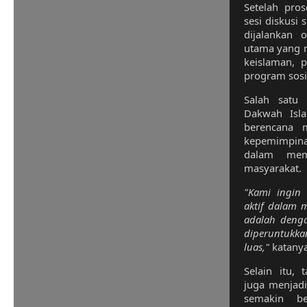
Setelah pros
sesi diskusi
dijalankan 
utama yang m
keislaman, 
program sosi
Salah satu
Dakwah Isl
berencana m
kepemimpin
dalam mem
masyarakat.
"Kami ingin 
aktif dalam m
adalah deng
diperuntukkan
luas,"
katanya
Selain itu,
juga menjad
semakin b