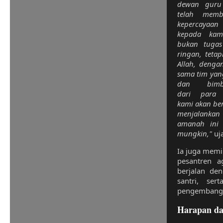
dewan guru
telah memb
kepercayaa
kepada kam
bukan tuga
ringan, tetap
Allah, dengan
sama tim yang
dan bimb
dari para 
kami akan be
menjalankan
amanah ini 
mungkin,"
uja
Ia juga memi
pesantren a
berjalan de
santri, ser
pengembanga
Harapan da