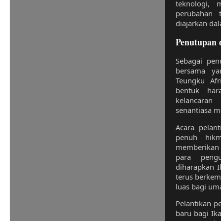
teknologi, 
perubahan t
diajarkan da
Penutupan 
Sebagai pen
bersama ya
Teungku Afr
bentuk har
kelancaran
senantiasa m
Acara pelan
penuh hikm
memberikan 
para peng
diharapkan I
terus berke
luas bagi uma
Pelantikan p
baru bagi Ik