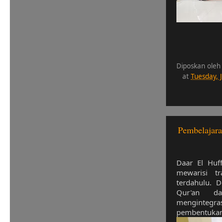
Diposkan oleh
at
Tuesday, 
Pembelajara
Daar El Huf
mewarisi t
terdahulu. 
Qur'an da
mengintegras
pembentukan