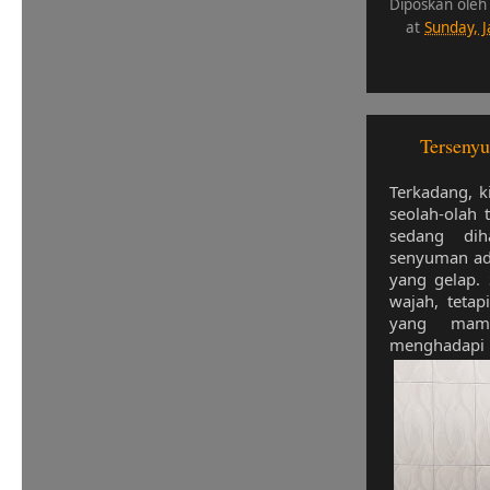
Diposkan oleh
at
Sunday, 
Tersenyu
Terkadang, k
seolah-olah 
sedang dih
senyuman ad
yang gelap.
wajah, teta
yang mam
menghadapi u