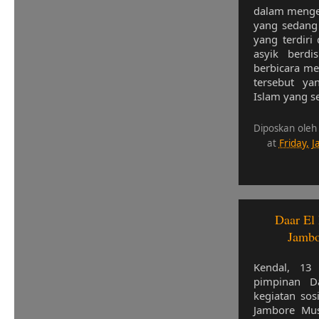
dalam menge
yang sedang
yang terdiri
asyik berdi
berbicara m
tersebut ya
Islam yang s
Diposkan oleh
at
Friday, 
Daar El 
Jambo
Kendal, 13 
pimpinan D
kegiatan sos
Jambore Mus