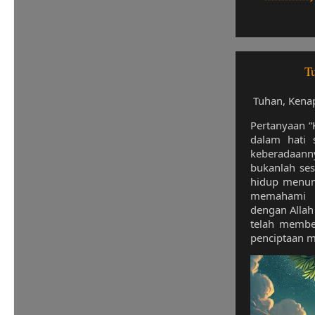
T
Tuhan, Kenap
Pertanyaan “
dalam hati
keberadaanny
bukanlah ses
hidup menun
memahami 
dengan Allah
telah membe
penciptaan m