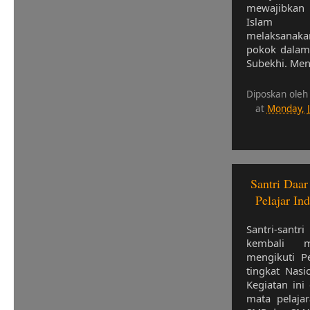
mewajibkan
Islam u
melaksanakan
pokok dalam 
Subekhi. Men
Diposkan oleh
at
Monday, 
Santri Daa
Pelajar In
Santri-santr
kembali 
mengikuti P
tingkat Nasi
Kegiatan ini 
mata pelajar