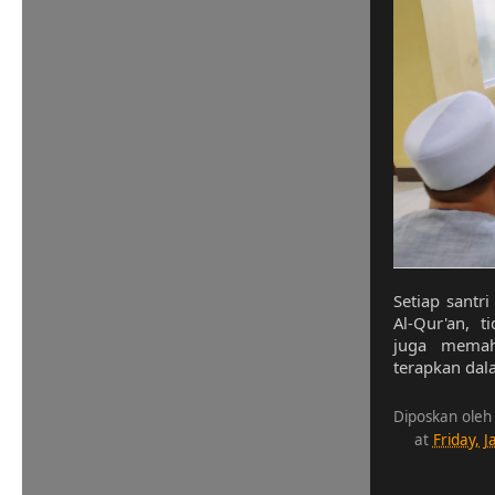
Setiap santr
Al-Qur'an, 
juga memah
terapkan dal
Diposkan oleh
at
Friday, 