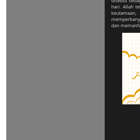
disebut seba
hari. Allah 
keutamaan,
memperbanya
dan memanfa