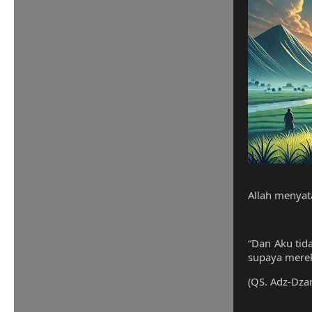
Allah menyat
“Dan Aku tid
supaya merek
(QS. Adz-Dzar