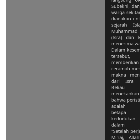
Subekhi, dan 
warga sekita
diadakan unt
sejarah Is
Muhammad SA
(Isra) dan 
menerima wah
Dalam kese
tersebut, 
memberikan
ceramah me
makna men
dari Isra' M
Beliau
menekankan
bahwa peristi
adalah b
betapa b
kedudukan 
dalam Is
"Setelah perj
Mi'raj, All