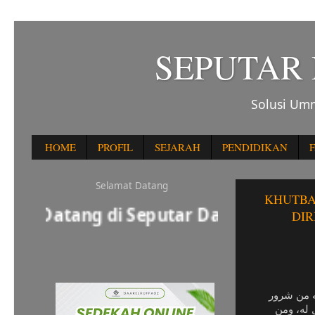
SEPUTAR
Solusi Umm
HOME
PROFIL
SEJARAH
PENDIDIKAN
F
Selamat Datang
KHUTBA
atang di Seputar Daar El Huffadz
DI
له من شرور
 له، ومن