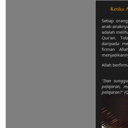
Ketika 
Setiap orang
anak-anakny
adalah melih
Qur'an. Ti
daripada me
firman All
menjadikann
Allah berfir
"Dan sunggu
pelajaran, 
pelajaran?"
(Q