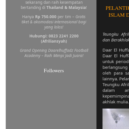
sekarang dan raih kesempatan
PELANTI
bertanding di
Thailand & Malaysia
!
ISLAM 
Hanya
Rp 750.000
per tim –
Gratis
tiket & akomodasi internasional bagi
yang lolos!
Teungku Afri
Hubungi: 0823 2241 2200
dan Berakhlak
(Afriliansyah)
Daar El Huffa
Grand Opening Daarelhuffadz Football
Daar El Huff
Academy – Raih Mimpi Jadi Juara!
untuk perio
berlangsung d
Followers
oleh para s
lainnya. Pela
Teungku Afri
dalam am
kepemimpin
akhlak mulia.