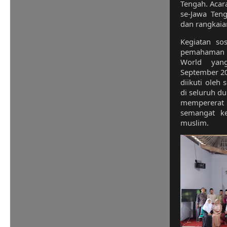
Tengah. Acara
se-Jawa Ten
dan rangkaia
Kegiatan sos
pemahaman t
World yan
September 20
diikuti oleh 
di seluruh du
mempererat
semangat k
muslim.