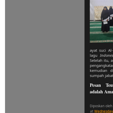
ayat suci Al
lagu
Indone
Setelah itu, 
pengangkat
kemudian di
sumpah jabat
Pesan Teu
adalah Am
Diposkan oleh
at
Wednesday,