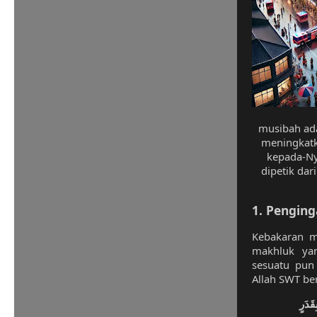
musibah ada
meningkat
kepada-Ny
dipetik da
1.
Penging
Kebakaran m
makhluk ya
sesuatu pun 
Allah SWT be
ِقَدَرٍ