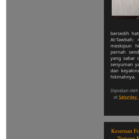
bersedih hat
At-Tawbah: 
meskipun h
pernah send
yang sabar d
senyuman ya
dan keyakina
hikmahnya.
Diposkan oleh
at
Saturday,
Keseruan Fo
Tentang 