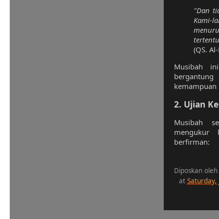
"Dan ti
Kami-l
menuru
tertentu
(QS. Al-
Musibah in
bergantung
kemampuan m
2.
Ujian K
Musibah se
mengukur 
berfirman:
Diposkan oleh
at
Saturday,