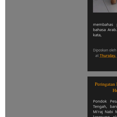
membahas p
bahasa Arab
kata,
Diposkan oleh
at
Thursday,
Peringatan 
Hu
Pondok Pesa
Tengah, bar
Mi'raj Nabi
langsung o