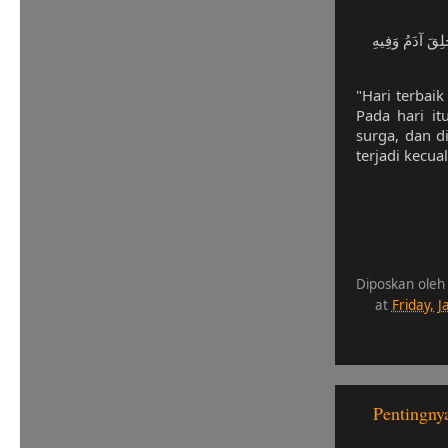
لِقَ آدَمُ وَفِيهِ
"Hari terbaik
Pada hari i
surga, dan d
terjadi kecua
Diposkan oleh
at
Friday, 
Pentingn