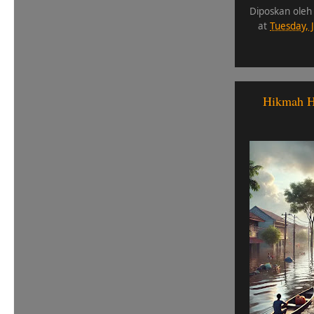
Diposkan oleh
at
Tuesday, 
Hikmah Hu