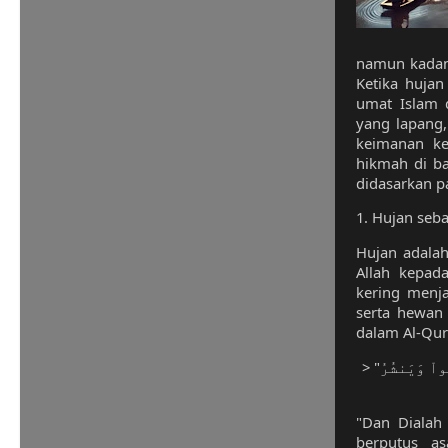
namun kadang
Ketika hujan
umat Islam 
yang lapang
keimanan ke
hikmah di ba
didasarkan p
1. Hujan seb
Hujan adalah
Allah kepad
kering menj
serta hewan
dalam Al-Qur
> "وَهُوَ ٱلَّذِى يُنَزِّلُ ٱلۡغَيۡثَ مِنۢ بَعۡدِ مَا قَنَطُواْ وَيَنشُرُ
"Dan Dialah
berputus a