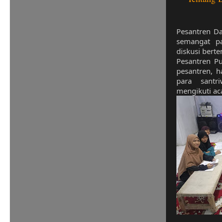
Pesantren Da
semangat p
diskusi bert
Pesantren Pu
pesantren, h
para sant
mengikuti aca