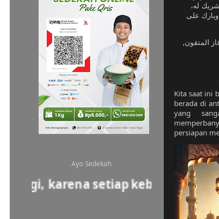
ا شريك له
وبارك على
Kita saat ini
berada di an
yang sanga
memperbany
persiapan m
Ayo Sedekah
agi, karena setiap kebaikan akan kem