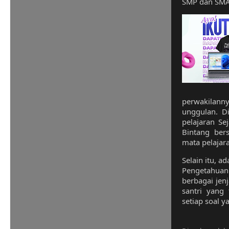
SMP dan SMA
perwakilan
unggulan. D
pelajaran Se
Bintang bers
mata pelajar
Selain itu, a
Pengetahuan
berbagai jen
santri yang
setiap soal y