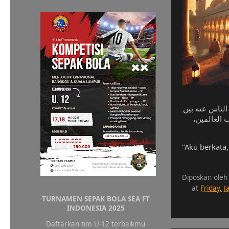
الناس عنه بين
ب العالمين
"Aku berkata
Diposkan oleh
at
Friday, 
TURNAMEN SEPAK BOLA SEA FT
INDONESIA 2025
Daftarkan tim U-12 terbaikmu