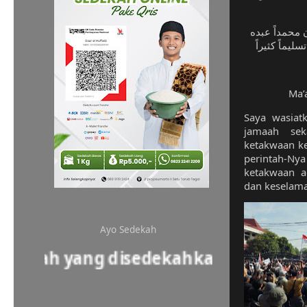
ن محمداً عبده
Ma’
Saya wasiat
jamaah sek
ketakwaan kepada Allah ﷻ d
perintah-N
ketakwaan a
dan keselamat
Ayo Sedekah
upiah yang disedekahkan adalah inves