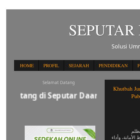
SEPUTAR
Solusi Umm
HOME
PROFIL
SEJARAH
PENDIDIKAN
F
Selamat Datang
Khutbah Jum
Datang di Seputar Daar El Huffadz
Pub
لظلم
لأمانة، وأداء