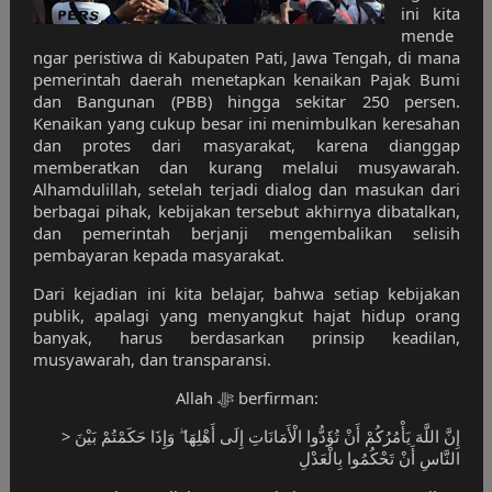
ini kita
mende
ngar peristiwa di Kabupaten Pati, Jawa Tengah, di mana
pemerintah daerah menetapkan kenaikan Pajak Bumi
dan Bangunan (PBB) hingga sekitar 250 persen.
Kenaikan yang cukup besar ini menimbulkan keresahan
dan protes dari masyarakat, karena dianggap
memberatkan dan kurang melalui musyawarah.
Alhamdulillah, setelah terjadi dialog dan masukan dari
berbagai pihak, kebijakan tersebut akhirnya dibatalkan,
dan pemerintah berjanji mengembalikan selisih
pembayaran kepada masyarakat.
Dari kejadian ini kita belajar, bahwa setiap kebijakan
publik, apalagi yang menyangkut hajat hidup orang
banyak, harus berdasarkan prinsip keadilan,
musyawarah, dan transparansi.
Allah ﷻ berfirman:
> إِنَّ اللَّهَ يَأْمُرُكُمْ أَنْ تُؤَدُّوا الْأَمَانَاتِ إِلَى أَهْلِهَا ۖ وَإِذَا حَكَمْتُمْ بَيْنَ
النَّاسِ أَنْ تَحْكُمُوا بِالْعَدْلِ