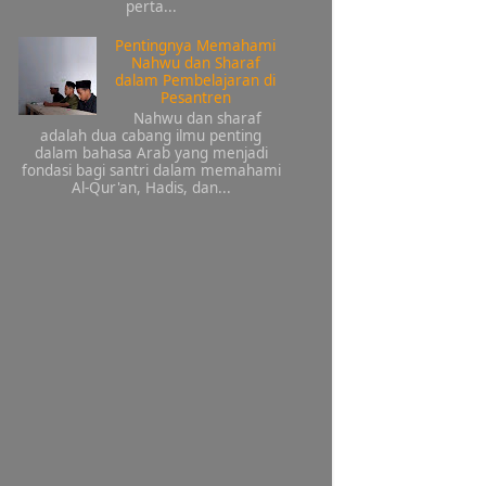
perta...
Pentingnya Memahami
Nahwu dan Sharaf
dalam Pembelajaran di
Pesantren
Nahwu dan sharaf
adalah dua cabang ilmu penting
dalam bahasa Arab yang menjadi
fondasi bagi santri dalam memahami
Al-Qur'an, Hadis, dan...