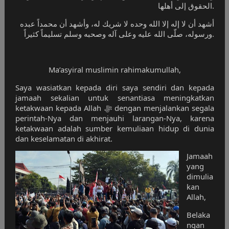
الحقوق إلى أهلها.
أشهد أن لا إله إلا الله وحده لا شريك له، وأشهد أن محمداً عبده
ورسوله، صلّى الله عليه وعلى آله وصحبه وسلم تسليماً كثيراً.
Ma’asyiral muslimin rahimakumullah,
Saya wasiatkan kepada diri saya sendiri dan kepada
jamaah sekalian untuk senantiasa meningkatkan
ketakwaan kepada Allah ﷻ dengan menjalankan segala
perintah-Nya dan menjauhi larangan-Nya, karena
ketakwaan adalah sumber kemuliaan hidup di dunia
dan keselamatan di akhirat.
Jamaah
yang
dimulia
kan
irat. Mari berbagi, karena setiap ke
Allah,
Belaka
ngan