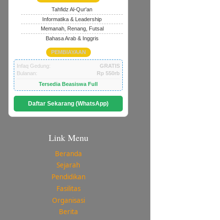
Tahfidz Al-Qur'an
Informatika & Leadership
Memanah, Renang, Futsal
Bahasa Arab & Inggris
PEMBIAYAAN
Infaq Gedung:
GRATIS
Bulanan:
Rp 550rb
Tersedia Beasiswa Full
Daftar Sekarang (WhatsApp)
Link Menu
Beranda
Sejarah
Pendidikan
baikan akan kembali dengan keberkaha
Fasilitas
Organisasi
Berita