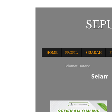
SEP
HOME
PROFIL
SEJARAH
P
Selamat Datang
Selamat Dat