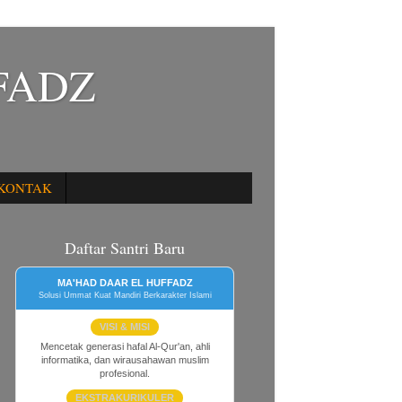
FADZ
KONTAK
Daftar Santri Baru
MA'HAD DAAR EL HUFFADZ
Solusi Ummat Kuat Mandiri Berkarakter Islami
VISI & MISI
Mencetak generasi hafal Al-Qur'an, ahli
informatika, dan wirausahawan muslim
profesional.
EKSTRAKURIKULER