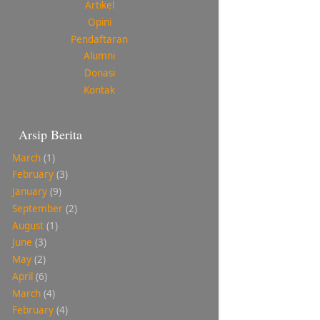
Artikel
Opini
Pendaftaran
Alumni
Donasi
Kontak
Arsip Berita
March
(1)
February
(3)
January
(9)
September
(2)
August
(1)
June
(3)
May
(2)
April
(6)
March
(4)
February
(4)