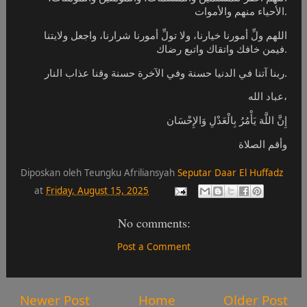
الأحياء منهم والأموات.
اللهم ولِّ أمورنا خيارنا، ولا تولِّ أمورنا شرارنا، واجعل ولايتنا
فيمن خافك واتقاك واتبع رضاك.
ربنا آتنا في الدنيا حسنة وفي الآخرة حسنة وقنا عذاب النار.
عباد الله،
إِنَّ اللَّهَ يَأْمُرُ بِالْعَدْ
لِ وَالإِحْسَان
وأقم الصلاة
Diposkan oleh Teungku Afriliansyah
Seputar Daar El Huffadz
at
Friday, August 15, 2025
No comments:
Post a Comment
Newer Post
Home
Older Post