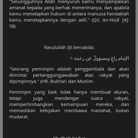
"Sesungguhnya Allah menyuruh kamu menyampaikan
amanat kepada yang berhak menerimanya, dan apabila
kamu menetapkan hukum di antara manusia hendaklah
kamu menetapkannya dengan adil." (QS. An-Nisā’ [4]:
58)
Rasulullah ﷺ bersabda:
> الإمام راعٍ ومسؤولٌ عن رعيته
"Seorang pemimpin adalah penggembala dan akan
dimintai pertanggungjawaban atas rakyat yang
dipimpinnya." (HR. Bukhari dan Muslim
Pemimpin yang baik tidak hanya membuat aturan,
tetapi juga mendengar suara rakyat,
mempertimbangkan kemampuan mereka, dan
memastikan kebijakan membawa maslahat, bukan
mudarat.
Khutbah Kedua