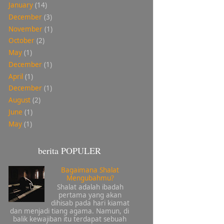
January
(14)
December
(3)
November
(1)
October
(2)
May
(1)
December
(1)
April
(1)
December
(1)
August
(2)
June
(1)
May
(1)
berita POPULER
Bagaimana Shalat
Mengubahmu?
Shalat adalah ibadah
pertama yang akan
dihisab pada hari kiamat
dan menjadi tiang agama. Namun, di
balik kewajiban itu terdapat sebuah