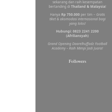
sekarang dan raih kesempatan
bertanding di
Thailand & Malaysia
!
Hanya
Rp 750.000
per tim –
Gratis
tiket & akomodasi internasional bagi
yang lolos!
Hubungi: 0823 2241 2200
(Afriliansyah)
Grand Opening Daarelhuffadz Football
Academy – Raih Mimpi Jadi Juara!
Followers