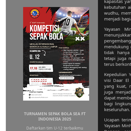
kapasitas y
kebutuhan ai
wudhu, memas
menjadi bagia
Yayasan Mi
menunjuk
pengembang
mendukung ge
tidak hanya
tetapi juga 
terus berkon
Kepedulian 
visi Daar El
yang kuat, 
juga menjad
dapat member
bagi lingkun
keseluruhan.
TURNAMEN SEPAK BOLA SEA FT
INDONESIA 2025
Ucapan teri
Yayasan Minh
Daftarkan tim U-12 terbaikmu