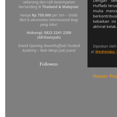
Dengan sem
sekarang dan raih kesempatan
Huffadz teru
bertanding di
Thailand & Malaysia
!
mulia mence
Hanya
Rp 750.000
per tim –
Gratis
berkontribu
tiket & akomodasi internasional bagi
kebaikan in
yang lolos!
akhirat kelak.
Hubungi: 0823 2241 2200
(Afriliansyah)
Grand Opening Daarelhuffadz Football
Diposkan oleh
Academy – Raih Mimpi Jadi Juara!
at
Wednesday, 
Followers
Newer Pos