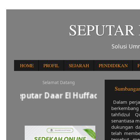
SEPUTAR
Solusi Umm
HOME
PROFIL
SEJARAH
PENDIDIKAN
F
Selamat Datang
Sumbangan 
 Seputar Daar El Huffadz
Dalam perjal
berkembang
tahfidzul 
senantiasa m
dukungan da
telah membe
tersebut m