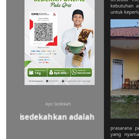
kebutuhan ai
untuk keperlu
Ayo Sedekah
g disedekahkan adalah investasi akhi
prasarana p
yang nyama